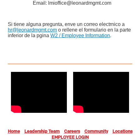
Email: lmioffice@leonardmgmt.com
Si tiene alguna pregunta, enve un correo electrnico a
hr@leonardmgmt.com
o rellene el formulario en la parte
inferior de la pgina
W2 / Employee Information
.
Home
Leadership Team
Careers
Community
Locations
EMPLOYEE LOGIN