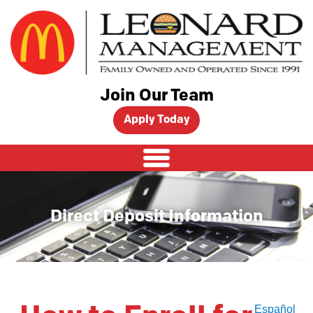
Skip
to
content
Join Our Team
Apply Today
Direct Deposit Information
Español